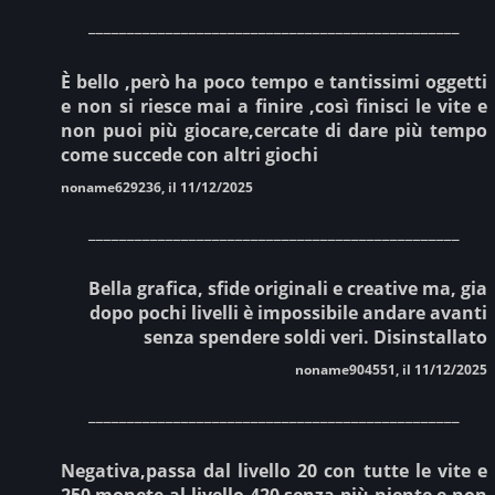
________________________________________________
È bello ,però ha poco tempo e tantissimi oggetti
e non si riesce mai a finire ,così finisci le vite e
non puoi più giocare,cercate di dare più tempo
come succede con altri giochi
noname629236, il 11/12/2025
________________________________________________
Bella grafica, sfide originali e creative ma, gia
dopo pochi livelli è impossibile andare avanti
senza spendere soldi veri. Disinstallato
noname904551, il 11/12/2025
________________________________________________
Negativa,passa dal livello 20 con tutte le vite e
250 monete,al livello 420 senza più niente e non