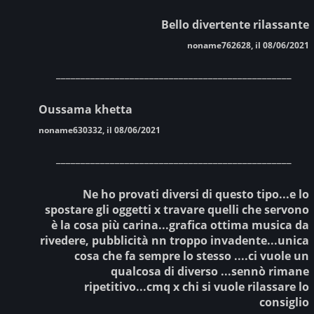
Bello divertente rilassante
noname762628, il 08/06/2021
________________________________________________
Oussama khetta
noname630332, il 08/06/2021
________________________________________________
Ne ho provati diversi di questo tipo...e lo
spostare gli oggetti x travare quelli che servono
è la cosa più carina...grafica ottima musica da
rivedere, pubblicità nn troppo invadente...unica
cosa che fa sempre lo stesso ....ci vuole un
qualcosa di diverso ...sennò rimane
ripetitivo...cmq x chi si vuole rilassare lo
consiglio