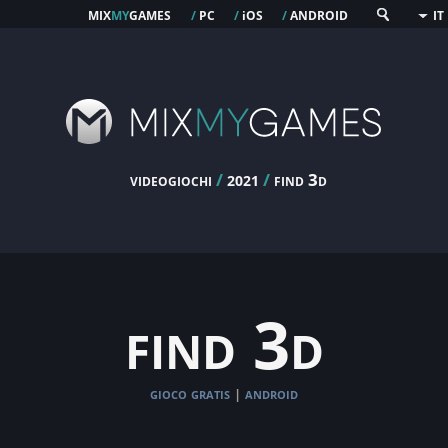
mix
my
games
pc
os
android
/
/
i
/
IT
videogiochi
/
/
find 3d
2021
find 3d
gioco gratis
android
|