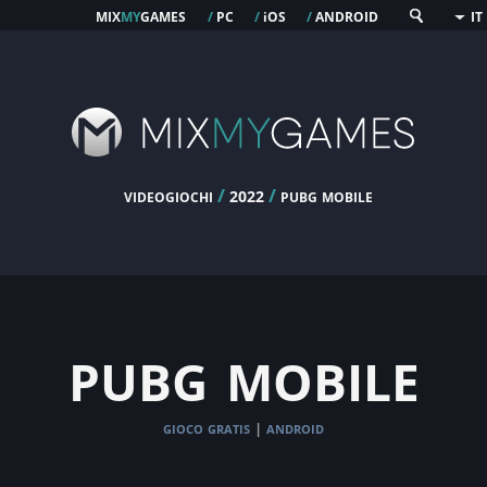
mix
my
games
pc
os
android
/
/
i
/
IT
videogiochi
/
/
pubg mobile
2022
pubg mobile
gioco gratis
android
|