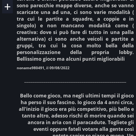
sono parecchie mappe diverse, anche se vanno
scaricate una ad una, ci sono varie modalità (
tra cui le partite a squadre, a coppie e in
singolo) e non mancano modalità come (
creativa: dove si può fare di tutto in una palla
alternativa) ci sono anche veicoli e partite a
gruppi, tra cui la cosa molto bella della
personalizzazione della propria lobby.
Bellissimo gioco ma alcuni punti migliorabili
noname980491, il 09/08/2022
________________________________________________
Bello come gioco, ma negli ultimi tempi il gioco
ha perso il suo fascino. Io gioco da 4 anni circa,
all'inizio il gioco era più competitivo, più bello e
tanto altro, adesso rischi di morire quando sei
ancora in aria con il paracadute. Togliete gli
eventi oppure fateli votare alla gente così
potete capire se piace o meno. Un