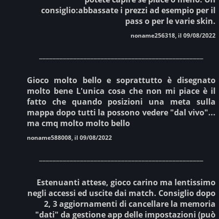
consiglio:abbassate i prezzi ad esempio per il
pass o per le varie skin.
noname256318, il 09/08/2022
________________________________________________
Gioco molto bello e soprattutto è disegnato
molto bene L'unica cosa che non mi piace è il
fatto che quando posizioni una meta sulla
mappa dopo tutti la possono vedere "dal vivo"...
ma cmq molto molto bello
noname588008, il 09/08/2022
________________________________________________
Estenuanti attese, gioco carino ma lentissimo
negli accessi ed uscite dai match. Consiglio dopo
2, 3 aggiornamenti di cancellare la memoria
"dati" da gestione app delle impostazioni (può