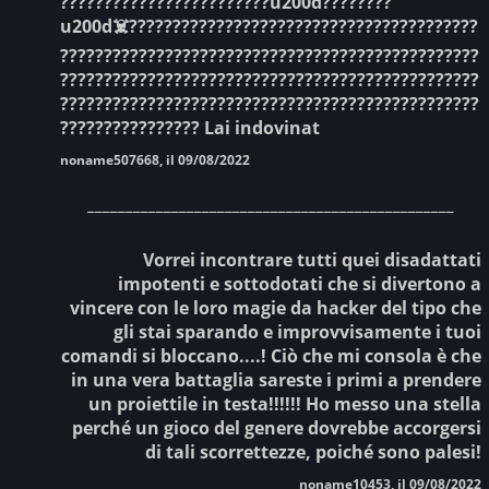
????????????????????️????️u200d????????
u200d☠️????????????????????????????????????????
????????????????????????????????????????????????
????????????????????????????????????????????????
????????????????????????????????????????????????
???????????????? Lai indovinat
noname507668, il 09/08/2022
________________________________________________
Vorrei incontrare tutti quei disadattati
impotenti e sottodotati che si divertono a
vincere con le loro magie da hacker del tipo che
gli stai sparando e improvvisamente i tuoi
comandi si bloccano....! Ciò che mi consola è che
in una vera battaglia sareste i primi a prendere
un proiettile in testa!!!!!! Ho messo una stella
perché un gioco del genere dovrebbe accorgersi
di tali scorrettezze, poiché sono palesi!
noname10453, il 09/08/2022