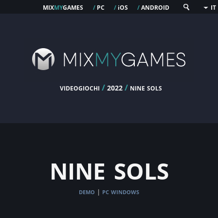
mix
my
games
pc
os
android
/
/
i
/
IT
videogiochi
/
/
nine sols
2022
nine sols
demo
pc windows
|