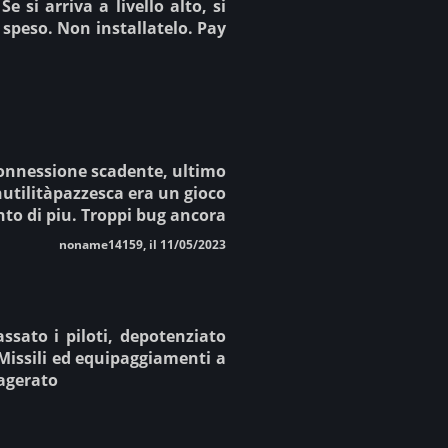
e si arriva a livello alto, si
speso. Non installatelo. Pay
connessione scadente, ultimo
nutilitàpazzesca era un gioco
nto di piu. Troppi bug ancora
noname14159, il 11/05/2023
ssato i piloti, depotenziato
. Missili ed equipaggiamenti a
sagerato