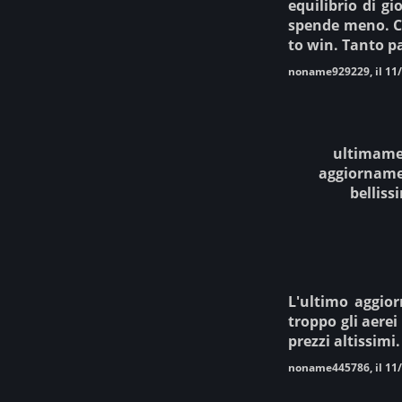
equilibrio di gi
spende meno. Co
to win. Tanto p
noname929229, il 11
ultimamen
aggiornamen
belliss
L'ultimo aggior
troppo gli aerei
prezzi altissimi
noname445786, il 11