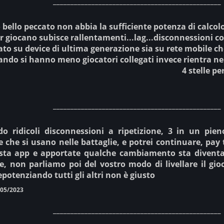
________________________________________________
o bello peccato non abbia la sufficiente potenza di calco
r giocano subisce rallentamenti...lag...disconnessioni co
to su device di ultima generazione sia su rete mobile che
ando si hanno meno giocatori collegati invece rientra nell
4 stelle pe
________________________________________________
o ridicoli disconnessioni a ripetizione, 3 in un pieno
le che si usano nelle battaglie, e potrei continuare, pa
sta app e apportate qualche cambiamento sta diventa
ne, non parliamo poi del vostro modo di livellare il gio
depotenziando tutti gli altri non è giusto
/05/2023
________________________________________________