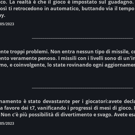
oco. La realtà è che il gioco è impostato sul guadagno. S
sì ti retrocedono in automatico, buttando via il tempo 
ay.
/05/2023
________________________________________________
te troppi problemi. Non entra nessun tipo di missile, 
to veramente penoso. I missili con i livelli sono di un'i
imo, e coinvolgente, lo state rovinando ogni aggiorname
________________________________________________
namento è stato devastante per i giocatori:avete decla
 a favore dei t7, vanificando i progressi di mesi di gioco
. Non c'è più possibilità di divertimento e svago. Avete e
/05/2023