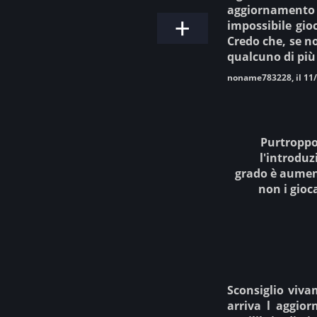
aggiornamento h
impossibile gio
Credo che, se no
qualcuno di più
noname783228, il 11
Purtroppo
l'introduz
grado è aumen
non i gioc
Sconsiglio viva
arriva l aggior