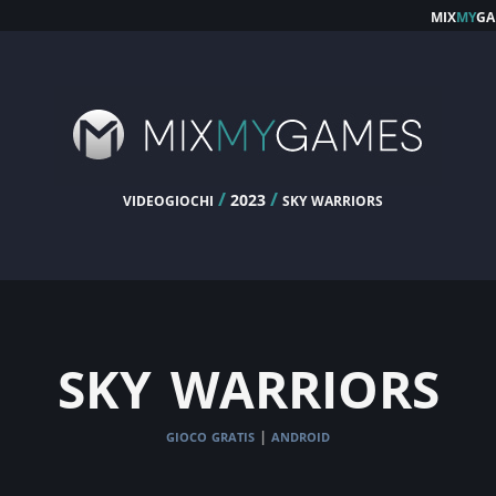
mix
my
ga
videogiochi
/
/
sky warriors
2023
sky warriors
gioco gratis
android
|