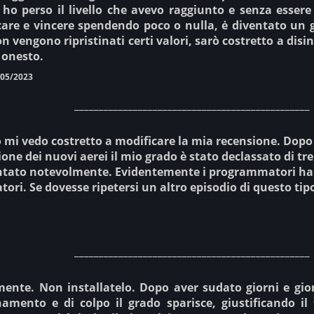
o perso il livello che avevo raggiunto e senza essere
care e vincere spendendo poco o nulla, ė diventato un g
n vengono ripristinati certi valori, sarò costretto a disi
 onesto.
/05/2023
________________________________________________
 mi vedo costretto a modificare la mia recensione. Dop
ione dei nuovi aerei il mio grado è stato declassato di tre
tato notevolmente. Evidentemente i programmatori hanno
atori. Se dovesse ripetersi un altro episodio di questo tipo
________________________________________________
mente. Non installatelo. Dopo aver sudato giorni e gi
namento e di colpo il grado sparisce, giustificando i