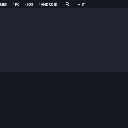
mes
pc
os
android
/
/
i
/
IT