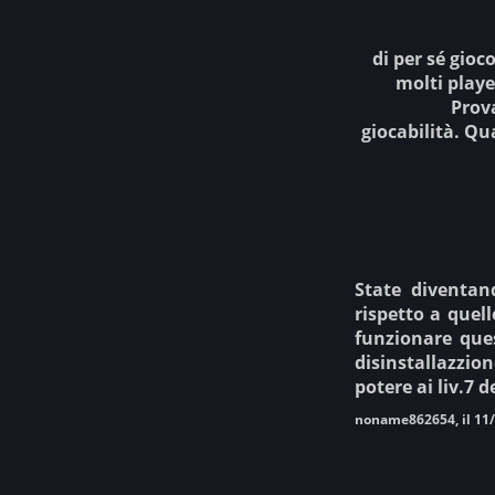
di per sé gioc
molti playe
Prova
giocabilità. Qu
State diventand
rispetto a quel
funzionare que
disinstallazzio
potere ai liv.7 
noname862654, il 11