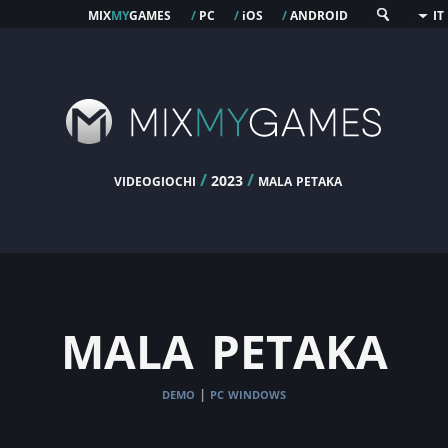
mix
my
games
pc
os
android
/
/
i
/
IT
videogiochi
/
/
mala petaka
2023
mala petaka
demo
pc windows
|