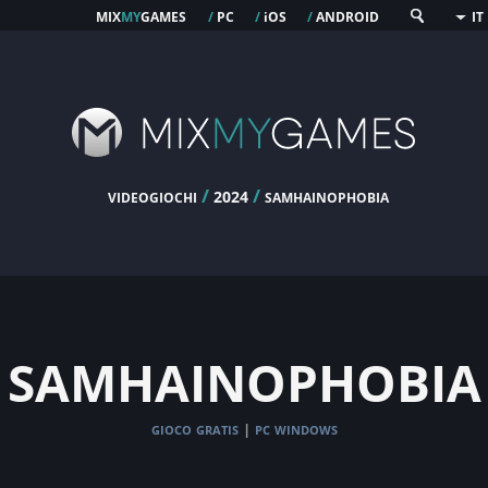
mix
my
games
pc
os
android
/
/
i
/
IT
videogiochi
/
/
samhainophobia
2024
samhainophobia
gioco gratis
pc windows
|