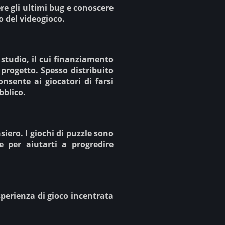
re gli ultimi bug e conoscere
io del videogioco.
studio, il cui finanziamento
progetto. Spesso distribuito
sente ai giocatori di farsi
bblico.
iero. I giochi di puzzle sono
 per aiutarti a progredire
esperienza di gioco incentrata