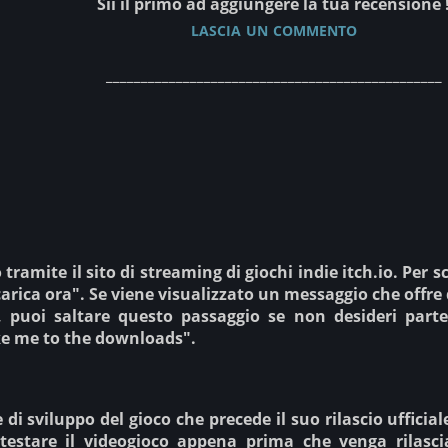
Sii il primo ad aggiungere la tua recensione 
lascia un commento
________________________________________________
o tramite il sito di streaming di giochi indie itch.io. Per s
carica ora". Se viene visualizzato un messaggio che offr
, puoi saltare questo passaggio se non desideri parte
ke me to the downloads".
 di sviluppo del gioco che precede il suo rilascio uffici
 testare il videogioco appena prima che venga rilascia