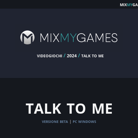
mix
my
ga
videogiochi
/
/
talk to me
2024
talk to me
versione beta
pc windows
|