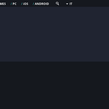
mes
pc
os
android
/
/
i
/
IT