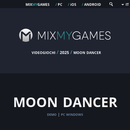
mix
my
games
pc
os
android
/
/
i
/
IT
videogiochi
/
/
moon dancer
2025
moon dancer
demo
pc windows
|