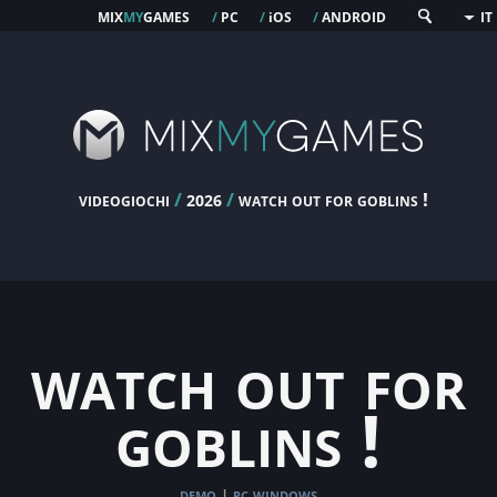
mix
my
games
pc
os
android
/
/
i
/
IT
videogiochi
/
/
watch out for goblins !
2026
watch out for
goblins !
demo
pc windows
|