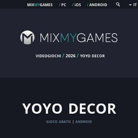
mix
my
games
pc
os
android
/
/
i
/
IT
videogiochi
/
/
yoyo decor
2026
yoyo decor
gioco gratis
android
|